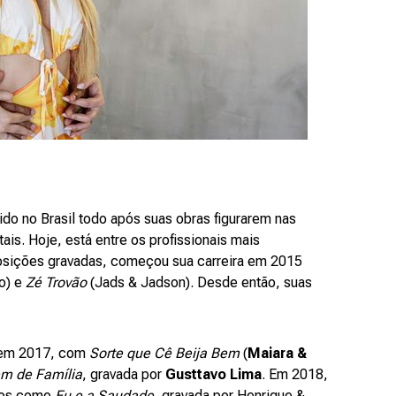
do no Brasil todo após suas obras figurarem nas
tais. Hoje, está entre os profissionais mais
posições gravadas, começou sua carreira em 2015
o) e
Zé Trovão
(Jads & Jadson). Desde então, suas
 em 2017, com
Sorte que Cê Beija Bem
(
Maiara &
 de Família
, gravada por
Gusttavo Lima
. Em 2018,
os como
Eu e a Saudade
, gravada por Henrique &