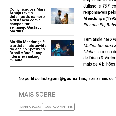
Juliano, e
TBT
, c
Comunicadora Mari
responsáveis pel
Araújo revela
detalhes do namoro
Mendonça
(1995
a distância com o
compositor
Pior que Eu
,
Beba
sertanejo Gustavo
Martins
Tem ainda
Meu In
Marília Mendonça é
Melhor Ser uma 
a artista mais ouvida
do ano no Spotify no
Clube
, sucesso d
Brasil e Bad Bunny
lidera no ranking
de Diego & Victor
mundial
mais de 4 bilhõe
No perfil do Instagram
@guomartins
, soma mais de 
MAIS SOBRE
MARI ARAÚJO
GUSTAVO MARTINS