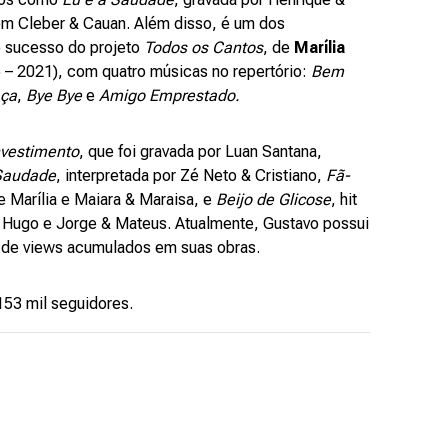
om Cleber & Cauan. Além disso, é um dos
o sucesso do projeto
Todos os Cantos
, de
Marília
 – 2021), com quatro músicas no repertório:
Bem
ça
,
Bye Bye
e
Amigo Emprestado.
vestimento
, que foi gravada por Luan Santana,
Saudade
, interpretada por Zé Neto & Cristiano,
Fã-
e Marília e Maiara & Maraisa, e
Beijo de Glicose
, hit
 Hugo e Jorge & Mateus. Atualmente, Gustavo possui
s de views acumulados em suas obras.
153 mil seguidores.