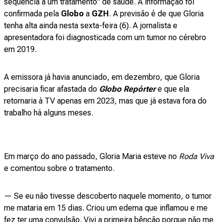
sequência a um tratamento" de saúde. A informação foi
confirmada pela
Globo
a
GZH
. A previsão é de que Gloria
tenha alta ainda nesta sexta-feira (6). A jornalista e
apresentadora foi diagnosticada com um tumor no cérebro
em 2019.
A emissora já havia anunciado, em dezembro, que Gloria
precisaria ficar afastada do
Globo Repórter
e que ela
retornaria à TV apenas em 2023, mas que já estava fora do
trabalho há alguns meses.
Em março do ano passado, Gloria Maria esteve no
Roda Viva
e comentou sobre o tratamento.
— Se eu não tivesse descoberto naquele momento, o tumor
me mataria em 15 dias. Criou um edema que inflamou e me
fez ter uma convulsão. Vivi a primeira bênção porque não me