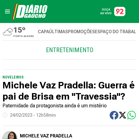
OUÇA
AO VIVO
15º
CAPA
ÚLTIMAS
PROMOÇÕES
ESPAÇO DO TRABAL
PORTO ALEGRE
ENTRETENIMENTO
NOVELEIROS
Michele Vaz Pradella: Guerra é
pai de Brisa em "Travessia"?
Paternidade da protagonista ainda é um mistério
24/02/2023 - 12h58min
MICHELE VAZ PRADELLA