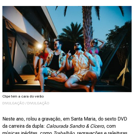
Clipe tem a cara do verão
DIVULGAÇÃO / DIVULGAÇÃO
Neste ano, rolou a gravação, em Santa Maria, do sexto DVD
da carreira da dupla:
Calourada Sandro & Cícero
, com
músicas inéditas, como
Trabalhão
, regravações e releituras