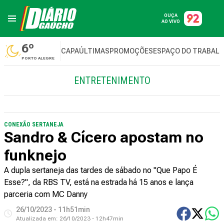
OUÇA
AO VIVO
6º
CAPA
ÚLTIMAS
PROMOÇÕES
ESPAÇO DO TRABAL
PORTO ALEGRE
ENTRETENIMENTO
CONEXÃO SERTANEJA
Sandro & Cícero apostam no
funknejo
A dupla sertaneja das tardes de sábado no "Que Papo É
Esse?", da RBS TV, está na estrada há 15 anos e lança
parceria com MC Danny
26/10/2023 - 11h51min
Atualizada em:
26/10/2023 - 12h47min