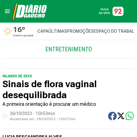
OUÇA
AO VIVO
16º
CAPA
ÚLTIMAS
PROMOÇÕES
ESPAÇO DO TRABAL
PORTO ALEGRE
ENTRETENIMENTO
FALANDO DE SEXO
Sinais de flora vaginal
desequilibrada
A primeira orientação é procurar um médico
26/10/2023 - 15h53min
Atualizada em:
26/10/2023 - 15h57min