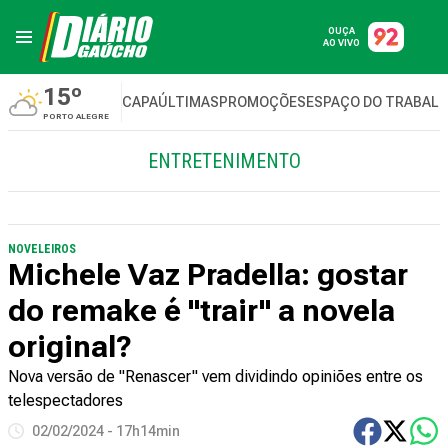
OUÇA
AO VIVO
15º
CAPA
ÚLTIMAS
PROMOÇÕES
ESPAÇO DO TRABAL
PORTO ALEGRE
ENTRETENIMENTO
NOVELEIROS
Michele Vaz Pradella: gostar
do remake é "trair" a novela
original?
Nova versão de "Renascer" vem dividindo opiniões entre os
telespectadores
02/02/2024 - 17h14min