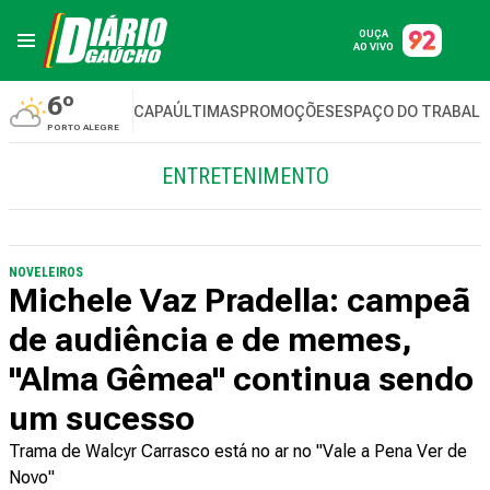
OUÇA
AO VIVO
6º
CAPA
ÚLTIMAS
PROMOÇÕES
ESPAÇO DO TRABAL
PORTO ALEGRE
ENTRETENIMENTO
NOVELEIROS
Michele Vaz Pradella: campeã
de audiência e de memes,
"Alma Gêmea" continua sendo
um sucesso
Trama de Walcyr Carrasco está no ar no "Vale a Pena Ver de
Novo"