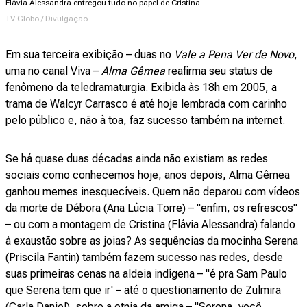
Flávia Alessandra entregou tudo no papel de Cristina
TV Globo / Divulgação
Em sua terceira exibição – duas no
Vale a Pena Ver de Novo
,
uma no canal Viva –
Alma Gêmea
reafirma seu status de
fenômeno da teledramaturgia. Exibida às 18h em 2005, a
trama de Walcyr Carrasco é até hoje lembrada com carinho
pelo público e, não à toa, faz sucesso também na internet.
Se há quase duas décadas ainda não existiam as redes
sociais como conhecemos hoje, anos depois, Alma Gêmea
ganhou memes inesquecíveis. Quem não deparou com vídeos
da morte de Débora (Ana Lúcia Torre) – "enfim, os refrescos"
– ou com a montagem de Cristina (Flávia Alessandra) falando
à exaustão sobre as joias? As sequências da mocinha Serena
(Priscila Fantin) também fazem sucesso nas redes, desde
suas primeiras cenas na aldeia indígena – "é pra Sam Paulo
que Serena tem que ir' – até o questionamento de Zulmira
(Carla Daniel), sobre a etnia da amiga – "Serena, você