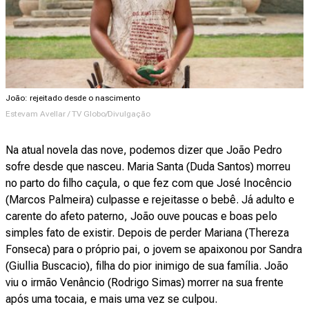
João: rejeitado desde o nascimento
Estevam Avellar / TV Globo/Divulgação
Na atual novela das nove, podemos dizer que João Pedro
sofre desde que nasceu. Maria Santa (Duda Santos) morreu
no parto do filho caçula, o que fez com que José Inocêncio
(Marcos Palmeira) culpasse e rejeitasse o bebê. Já adulto e
carente do afeto paterno, João ouve poucas e boas pelo
simples fato de existir. Depois de perder Mariana (Thereza
Fonseca) para o próprio pai, o jovem se apaixonou por Sandra
(Giullia Buscacio), filha do pior inimigo de sua família. João
viu o irmão Venâncio (Rodrigo Simas) morrer na sua frente
após uma tocaia, e mais uma vez se culpou.