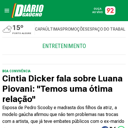
OUÇA
AO VIVO
15º
CAPA
ÚLTIMAS
PROMOÇÕES
ESPAÇO DO TRABAL
PORTO ALEGRE
ENTRETENIMENTO
BOA CONVIVÊNCIA
Cintia Dicker fala sobre Luana
Piovani: "Temos uma ótima
relação"
Esposa de Pedro Scooby e madrasta dos filhos da atriz, a
modelo gaúcha afirmou que não tem problemas nas trocas
com a artista, que já teve embates públicos com o ex-marido