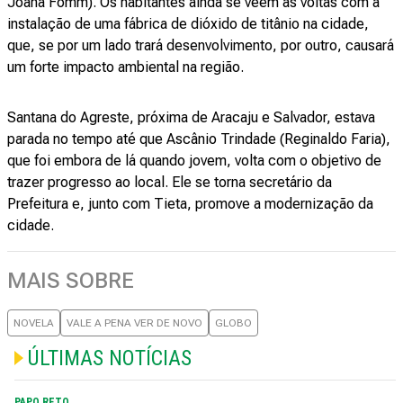
Joana Fomm). Os habitantes ainda se veem às voltas com a
instalação de uma fábrica de dióxido de titânio na cidade,
que, se por um lado trará desenvolvimento, por outro, causará
um forte impacto ambiental na região.
Santana do Agreste, próxima de Aracaju e Salvador, estava
parada no tempo até que Ascânio Trindade (Reginaldo Faria),
que foi embora de lá quando jovem, volta com o objetivo de
trazer progresso ao local. Ele se torna secretário da
Prefeitura e, junto com Tieta, promove a modernização da
cidade.
MAIS SOBRE
NOVELA
VALE A PENA VER DE NOVO
GLOBO
ÚLTIMAS NOTÍCIAS
PAPO RETO