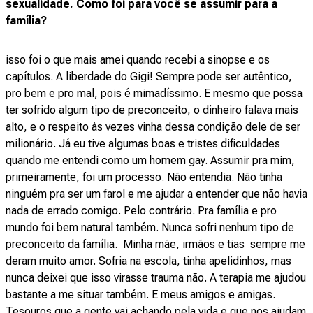
sexualidade. Como foi para você se assumir para a
família?
isso foi o que mais amei quando recebi a sinopse e os
capítulos. A liberdade do Gigi! Sempre pode ser autêntico,
pro bem e pro mal, pois é mimadíssimo. E mesmo que possa
ter sofrido algum tipo de preconceito, o dinheiro falava mais
alto, e o respeito às vezes vinha dessa condição dele de ser
milionário. Já eu tive algumas boas e tristes dificuldades
quando me entendi como um homem gay. Assumir pra mim,
primeiramente, foi um processo. Não entendia. Não tinha
ninguém pra ser um farol e me ajudar a entender que não havia
nada de errado comigo. Pelo contrário. Pra família e pro
mundo foi bem natural também. Nunca sofri nenhum tipo de
preconceito da família. Minha mãe, irmãos e tias sempre me
deram muito amor. Sofria na escola, tinha apelidinhos, mas
nunca deixei que isso virasse trauma não. A terapia me ajudou
bastante a me situar também. E meus amigos e amigas.
Tesouros que a gente vai achando pela vida e que nos ajudam