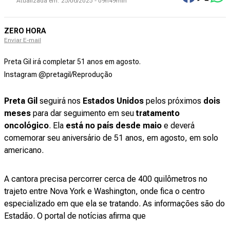
Atualizada em:
25/06/2025 - 09h49min
ZERO HORA
Enviar E-mail
Preta Gil irá completar 51 anos em agosto.
Instagram @pretagil/Reprodução
Preta Gil
seguirá nos
Estados Unidos
pelos próximos
dois
meses
para dar seguimento em seu
tratamento
oncológico
. Ela
está no país desde maio
e deverá
comemorar seu aniversário de 51 anos, em agosto, em solo
americano.
A cantora precisa percorrer cerca de 400 quilômetros no
trajeto entre Nova York e Washington, onde fica o centro
especializado em que ela se tratando. As informações são do
Estadão. O portal de notícias afirma que