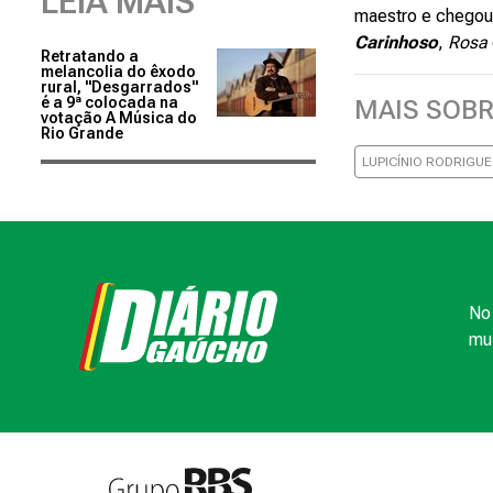
LEIA MAIS
maestro e chegou 
Carinhoso
,
Rosa
Retratando a
melancolia do êxodo
rural, "Desgarrados"
é a 9ª colocada na
MAIS SOB
votação A Música do
Rio Grande
LUPICÍNIO RODRIGUE
No 
mui