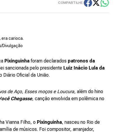
COMPARTILHE:
 era carioca.
es/Divulgação
oca
Pixinguinha
foram declarados
patronos da
lei sancionada pelo presidente
Luiz Inácio Lula da
o Diário Oficial da União.
vos de Aço, Esses moços e Loucura,
além do hino
Você Chegasse
, canção envolvida em polêmica no
ha Vianna Filho, o
Pixinguinha
, nasceu no
Rio de
amília de músicos. Foi compositor, arranjador,