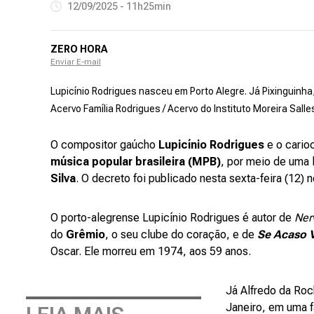
12/09/2025 - 11h25min
ZERO HORA
Enviar E-mail
Lupicínio Rodrigues nasceu em Porto Alegre. Já Pixinguinha,
Acervo Família Rodrigues / Acervo do Instituto Moreira Sall
O compositor gaúcho
Lupicínio Rodrigues
e o cari
música popular brasileira (MPB)
, por meio de uma 
Silva
. O decreto foi publicado nesta sexta-feira (12) n
O porto-alegrense Lupicínio Rodrigues é autor de
Ner
do
Grêmio
, o seu clube do coração, e de
Se Acaso 
Oscar. Ele morreu em 1974, aos 59 anos.
Já Alfredo da Roc
Janeiro, em uma f