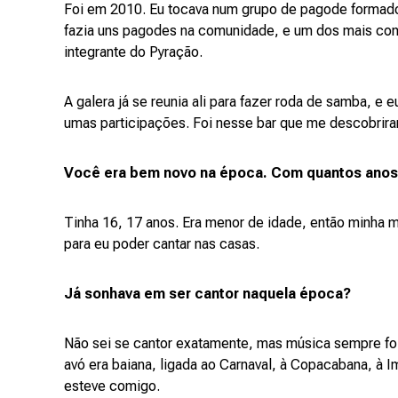
Foi em 2010. Eu tocava num grupo de pagode formado
fazia uns pagodes na comunidade, e um dos mais conh
integrante do Pyração.
A galera já se reunia ali para fazer roda de samba, e e
umas participações. Foi nesse bar que me descobriram.
Você era bem novo na época. Com quantos ano
Tinha 16, 17 anos. Era menor de idade, então minha mã
para eu poder cantar nas casas.
Já sonhava em ser cantor naquela época?
Não sei se cantor exatamente, mas música sempre foi 
avó era baiana, ligada ao Carnaval, à Copacabana, à
esteve comigo.