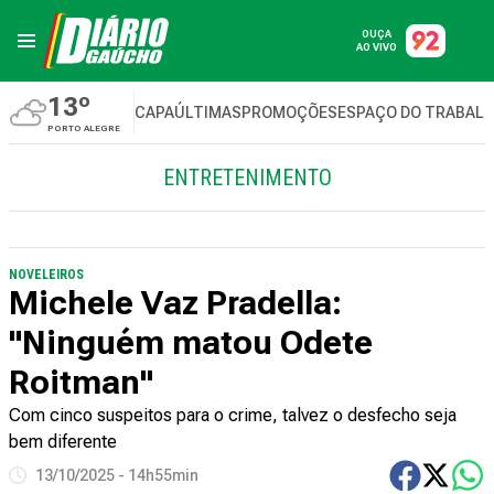
OUÇA
AO VIVO
13º
CAPA
ÚLTIMAS
PROMOÇÕES
ESPAÇO DO TRABAL
PORTO ALEGRE
ENTRETENIMENTO
NOVELEIROS
Michele Vaz Pradella:
"Ninguém matou Odete
Roitman"
Com cinco suspeitos para o crime, talvez o desfecho seja
bem diferente
13/10/2025 - 14h55min