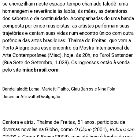
se encruzilham neste espaço-tempo chamado Ialodê: uma
homenagem e reverência às Iabás, às mães, as detentoras
dos saberes e da continuidade. Acompanhadas de uma banda
composta por cinco musicistas, as artistas performam suas
trajetórias e cantam suas vidas num encontro único com outra
potência das artes brasileiras: Thalma de Freitas, que vem a
Porto Alegre para esse encontro da Mostra Internacional de
Arte Contemporânea (Miac), hoje, às 20h, no Farol Santander
(Rua Sete de Setembro, 1.028). Os ingressos estão à venda
pelo site
miacbrasil.com
.
Banda Ialodê: Loma, Marietti Fialho, Glau Barros e Nina Fola
Josemar Afrovulto/Divulgação
Cantora e atriz, Thalma de Freitas, 51 anos, participou de
diversas novelas na Globo, como
O Clone
(2001),
Kubanacan
(2003) e
Caras & Bocas
(2009), mas até hoje é lembrada por