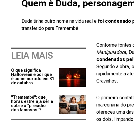
Quem é Duda, personage
Duda tinha outro nome na vida real e
foi condenado 
transferido para Tremembé.
Conforme fontes 
Manipuladora
, D
LEIA MAIS
condenados pela
Segundo a obra, 
O que significa
rapidamente a aten
Halloween e por que
é comemorado em 31
Cravinhos.
de outubro
"Tremembé": que
O primeiro contat
horas estreia a série
marcenaria do pre
sobre o "presídio
dos famosos"?
ofereceu uma das 
os dois, limpando