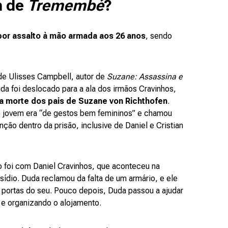
m de
Tremembé
?
por assalto à mão armada aos 26 anos
, sendo
de Ulisses Campbell, autor de
Suzane: Assassina e
uda foi deslocado para a ala dos irmãos Cravinhos,
 morte dos pais de Suzane von Richthofen
.
o jovem era “de gestos bem femininos” e chamou
ção dentro da prisão, inclusive de Daniel e Cristian
o foi com Daniel Cravinhos, que aconteceu na
sídio. Duda reclamou da falta de um armário, e ele
portas do seu. Pouco depois, Duda passou a ajudar
 e organizando o alojamento.