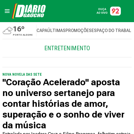
OUÇA
AO VIVO
16º
CAPA
ÚLTIMAS
PROMOÇÕES
ESPAÇO DO TRABAL
PORTO ALEGRE
ENTRETENIMENTO
NOVA NOVELA DAS SETE
"Coração Acelerado" aposta
no universo sertanejo para
contar histórias de amor,
superação e o sonho de viver
da música