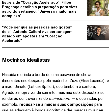
Estrela de “Coração Acelerado”, Filipe
Bragança detalha a preparação para viver
astro do sertanejo: “Universo muito mais
complexo”
"Pode ser que as pessoas não gostem
dele": Antonio Calloni vive personagem
viciado em apostas em “Coração
Acelerado”
Mocinhos idealistas
Nascida e criada a bordo de uma caravana de shows
itinerantes encabeçada pela madrinha, Zuzu (Elisa Lucinda), e
a mãe, Janete (Letícia Spiller), que também é cantora,
Agrado almeja viver da sua arte, mas não está disposta a se
render às controvérsias do
mainstream —
o que inclui, por
exemplo,
recusar-se a mudar suas composições
para
que se adequem à lógica algorítmica das paradas musicais.