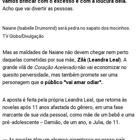
vamos brincar com o excesso e com a loucura dela.
Acho que vai divertir as pessoas.
Naiane (Isabelle Drumonnd) será pedra no sapato dos mocinhos.
TV Globo/Divulgação
Mas as maldades de Naiane não devem chegar nem perto
daquelas cometidas por sua mãe,
Zilá
(
Leandra Leal
). A
grande vilã de
Coração Acelerado
não vai economizar no
quesito perversidade, mas também promete ser uma
personagem que
o público "vai amar odiar".
A aposta é feita pela própria Leandra Leal, que retorna às
novelas após 11 anos afastada do gênero, em uma fase
marcante de sua vida pessoal, como mãe de um bebê e uma
pré-adolescente – Damião, de um ano, e Julia, de 11.
— As novelas têm um alcance gigantesco no nosso país,