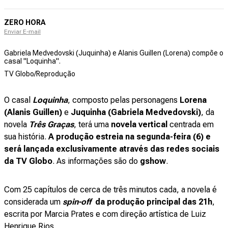
ZERO HORA
Enviar E-mail
Gabriela Medvedovski (Juquinha) e Alanis Guillen (Lorena) compõe o
casal "Loquinha".
TV Globo/Reprodução
O casal
Loquinha
, composto pelas personagens
Lorena
(Alanis Guillen)
e
Juquinha
(Gabriela Medvedovski)
, da
novela
Três Graças
, terá uma
novela vertical
centrada em
sua história.
A produção estreia na segunda-feira (6) e
será lançada exclusivamente através das redes sociais
da TV Globo
. As informações são do
gshow
.
Com 25 capítulos de cerca de três minutos cada, a novela é
considerada um
spin-off
da produção principal das 21h
,
escrita por Marcia Prates e com direção artística de Luiz
Henrique Rios.