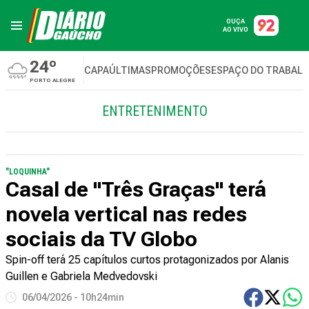
OUÇA
AO VIVO
24º
CAPA
ÚLTIMAS
PROMOÇÕES
ESPAÇO DO TRABAL
PORTO ALEGRE
ENTRETENIMENTO
"LOQUINHA"
Casal de "Três Graças" terá
novela vertical nas redes
sociais da TV Globo
Spin-off terá 25 capítulos curtos protagonizados por Alanis
Guillen e Gabriela Medvedovski
06/04/2026 - 10h24min