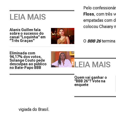
Pelo confessionári
Floss
, com três v
LEIA MAIS
empatadas com doi
colocou Chaiany 
Alanis Guillen fala
sobre o sucesso do
casal "Loquinha" em
"Três Graças"
O
BBB 26
termina 
Eliminada com
94,17% dos votos,
Solange Couto pede
LEIA MAIS
desculpas ao público
no Bate-Papo BBB
Quem vai ganhar o
"BBB 26"? Vote na
enquete
vigiada do Brasil.