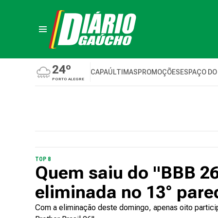
24º
CAPA
ÚLTIMAS
PROMOÇÕES
ESPAÇO DO
PORTO ALEGRE
TOP 8
Quem saiu do "BBB 26
eliminada no 13° par
Com a eliminação deste domingo, apenas oito partici