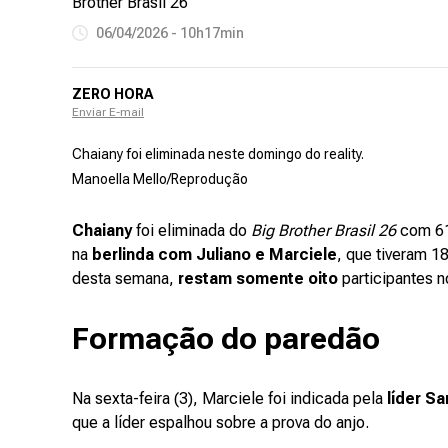
Brother Brasil 26"
06/04/2026 - 10h17min
ZERO HORA
Enviar E-mail
Chaiany foi eliminada neste domingo do reality.
Manoella Mello/Reprodução
Chaiany
foi eliminada do
Big Brother Brasil 26
com 6
na
berlinda com Juliano e Marciele
, que tiveram 1
desta semana,
restam somente oito
participantes 
Formação do paredão
Na sexta-feira (3), Marciele foi indicada pela
líder Sa
que a líder espalhou sobre a prova do anjo.