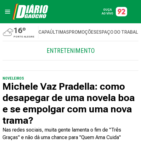
OUÇA
AO VIVO
16º
CAPA
ÚLTIMAS
PROMOÇÕES
ESPAÇO DO TRABAL
PORTO ALEGRE
ENTRETENIMENTO
NOVELEIROS
Michele Vaz Pradella: como
desapegar de uma novela boa
e se empolgar com uma nova
trama?
Nas redes sociais, muita gente lamenta o fim de "Três
Graças" e não dá uma chance para "Quem Ama Cuida"