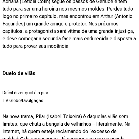
Adriana (Leticia Colin) segue os passos de Gerluce e tem
tudo para ser uma heroína nos mesmos moldes. Perdeu tudo
logo no primeiro capítulo, mas encontrou em Arthur (Antonio
Fagundes) um grande amigo e protetor. Nos próximos
capítulos, a protagonista será vítima de uma grande injustiça,
e deve começar a segunda fase mais endurecida e disposta a
tudo para provar sua inocência.
Duelo de vilãs
Difícil dizer qual é a pior
TV Globo/Divulgação
Na nova trama, Pilar (Isabel Teixeira) é daquelas vilãs sem
limites, que chuta a bengala de velhinhos – literalmente. Na
internet, há quem esteja reclamando do “excesso de
maldade” da personagem. Já esqueceram que na novela