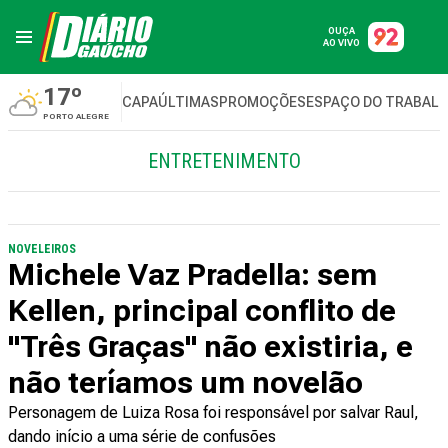
OUÇA
AO VIVO
17º
CAPA
ÚLTIMAS
PROMOÇÕES
ESPAÇO DO TRABAL
PORTO ALEGRE
ENTRETENIMENTO
NOVELEIROS
Michele Vaz Pradella: sem
Kellen, principal conflito de
"Três Graças" não existiria, e
não teríamos um novelão
Personagem de Luiza Rosa foi responsável por salvar Raul,
dando início a uma série de confusões