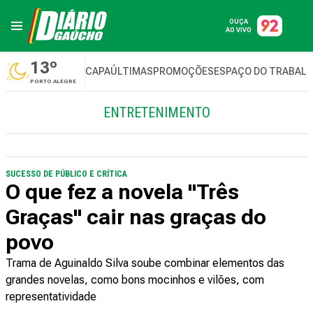
OUÇA
AO VIVO
13º
CAPA
ÚLTIMAS
PROMOÇÕES
ESPAÇO DO TRABAL
PORTO ALEGRE
ENTRETENIMENTO
SUCESSO DE PÚBLICO E CRÍTICA
O que fez a novela "Três
Graças" cair nas graças do
povo
Trama de Aguinaldo Silva soube combinar elementos das
grandes novelas, como bons mocinhos e vilões, com
representatividade