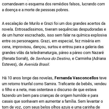
comandavam o esquema dos remédios falsos, lucrando com
a doença e a morte de pessoas pobres.
A escalação de Murilo e Grazi foi um dos grandes acertos da
novela. Entrosadíssimos, tiveram sequências despudoradas e
de um humor escrachado, isso sem falar na química explosiva
entre os personagens. Grazi, em especial, fez miséria em
cena, improvisou, dançou, surtou e entrou para a galeria das
grandes vilãs da teledramaturgia, páreo a páreo com Nazaré
(Renata Sorrah), de
Senhora do Destino
, e Carminha (Adriana
Esteves), de
Avenida Brasil
.
Há 10 anos longe das novelas,
Fernanda Vasconcellos
teve
um retorno triunfal como Samira. Traficante de bebês, vendeu
o filho e a neta, mas ostentava o discurso de que estava
fazendo um bem para crianças de origem humilde e para
casais que sonhavam em aumentar a família. Sem levantar o
tom de voz, com seus belos olhos azuis e uma carinha de