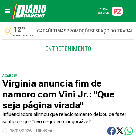
OUÇA
AO VIVO
12º
CAPA
ÚLTIMAS
PROMOÇÕES
ESPAÇO DO TRABAL
PORTO ALEGRE
ENTRETENIMENTO
ACABOU!
Virginia anuncia fim de
namoro com Vini Jr.: "Que
seja página virada"
Influenciadora afirmou que relacionamento deixou de fazer
sentido e que "não negocia o inegociável"
15/05/2026 - 10h49min