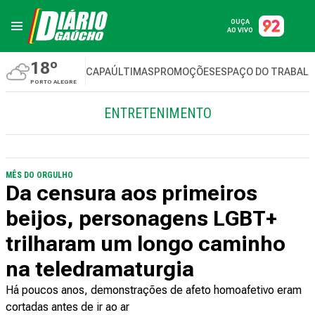
OUÇA
AO VIVO
18º
CAPA
ÚLTIMAS
PROMOÇÕES
ESPAÇO DO TRABAL
PORTO ALEGRE
ENTRETENIMENTO
MÊS DO ORGULHO
Da censura aos primeiros
beijos, personagens LGBT+
trilharam um longo caminho
na teledramaturgia
Há poucos anos, demonstrações de afeto homoafetivo eram
cortadas antes de ir ao ar