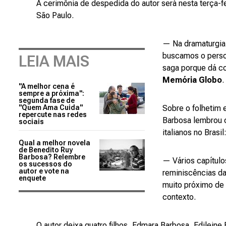
A cerimônia de despedida do autor será nesta terça-f
São Paulo.
— Na dramaturgia,
buscamos o perso
LEIA MAIS
saga porque dá co
Memória Globo
.
"A melhor cena é
sempre a próxima":
segunda fase de
"Quem Ama Cuida"
Sobre o folhetim 
repercute nas redes
Barbosa lembrou c
sociais
italianos no Brasil
Qual a melhor novela
de Benedito Ruy
Barbosa? Relembre
— Vários capítulo
os sucessos do
autor e vote na
reminiscências da
enquete
muito próximo de 
contexto.
O autor deixa quatro filhos, Edmara Barbosa, Edileine