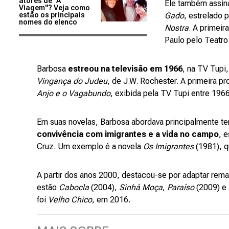
atores de "A
Ele também assin
Viagem"? Veja como
estão os principais
Gado
, estrelado 
nomes do elenco
Nostra
. A primeir
Paulo pelo Teatro
Barbosa
estreou na televisão em 1966
, na TV Tupi
Vingança do Judeu
, de J.W. Rochester. A primeira pr
Anjo e o Vagabundo
, exibida pela TV Tupi entre 196
Em suas novelas, Barbosa abordava principalmente te
convivência com imigrantes e a vida no campo
, 
Cruz. Um exemplo é a novela
Os Imigrantes
(1981), q
A partir dos anos 2000, destacou-se por adaptar rema
estão
Cabocla
(2004),
Sinhá Moça
,
Paraíso
(2009) e
foi
Velho Chico
, em 2016.