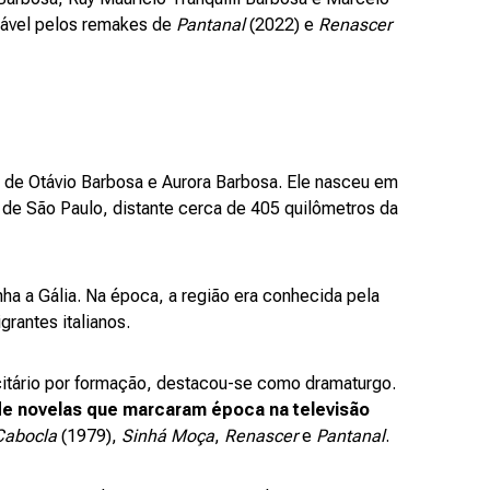
ável pelos remakes de
Pantanal
(2022) e
Renascer
s de Otávio Barbosa e Aurora Barbosa. Ele nasceu em
e de São Paulo, distante cerca de 405 quilômetros da
nha a Gália. Na época, a região era conhecida pela
grantes italianos.
icitário por formação, destacou-se como dramaturgo.
de novelas que marcaram época na televisão
Cabocla
(1979),
Sinhá Moça
,
Renascer
e
Pantanal
.