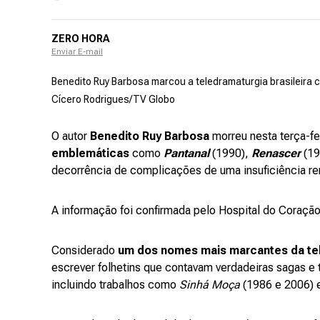
ZERO HORA
Enviar E-mail
Benedito Ruy Barbosa marcou a teledramaturgia brasileira
Cícero Rodrigues/TV Globo
O autor
Benedito Ruy Barbosa
morreu nesta terça-fe
emblemáticas
como
Pantanal
(1990),
Renascer
(1
decorrência de complicações de uma insuficiência ren
A informação foi confirmada pelo Hospital do Coração
Considerado
um dos nomes mais marcantes da te
escrever folhetins que contavam verdadeiras sagas e t
incluindo trabalhos como
Sinhá Moça
(1986 e 2006) 