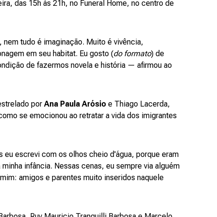
eira, das 15h às 21h, no Funeral Home, no centro de
 nem tudo é imaginação. Muito é vivência,
nagem em seu habitat. Eu gosto (
do formato
) de
ndição de fazermos novela e história — afirmou ao
estrelado por
Ana Paula Arósio
e Thiago Lacerda,
omo se emocionou ao retratar a vida dos imigrantes
:
s eu escrevi com os olhos cheio d'água, porque eram
 minha infância. Nessas cenas, eu sempre via alguém
mim: amigos e parentes muito inseridos naquele
 Barbosa, Ruy Mauricio Tranquilli Barbosa e Marcelo