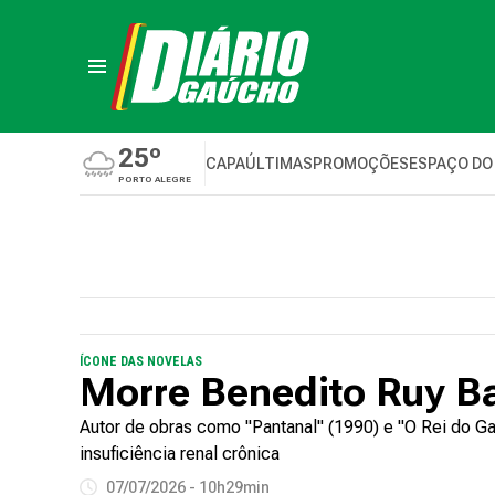
25º
CAPA
ÚLTIMAS
PROMOÇÕES
ESPAÇO DO
PORTO ALEGRE
ÍCONE DAS NOVELAS
Morre Benedito Ruy B
Autor de obras como "Pantanal" (1990) e "O Rei do G
insuficiência renal crônica
07/07/2026 - 10h29min