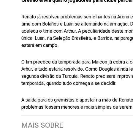
Grêmio envia quatro jogadores para clube parcei
Renato já resolveu problemas semelhantes na Arena e
time com Bolaños e Luan se alternando na armação. 
aceleou o time com Arthur. A peculiaridade deste mo
única. Luan, na Seleção Brasileira, e Barrios, na para
estará em campo.
O fim precoce da temporada para Maicon já cobra a co
Arhur, e tudo estaria resolvido. Como Douglas ainda le
segunda divisão da Turquia, Renato precisará improvisa
temporada, quando tudo começa a se decidir.
A saída para os gremistas é apostar na mão de Renato
problemas fossem menores e mais simples de serem 
MAIS SOBRE