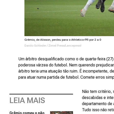
Grêmio, de Alisson, perdeu para o Athletico-PR por 2 a 0
Danilo Schleder / Zimel Press/Lancepress!
Um árbitro desqualificado como o de quarta-feira (27
poderosa várzea do futebol. Nem querendo prejudicar
árbitro teria uma atuação tão ruim. É incompetente, 
para atuar numa partida de futebol. Comete erros simp
Não tem critério
descabidas e inte
LEIA MAIS
departamento de á
Tudo isso não ret
Grêmio comeu o pão