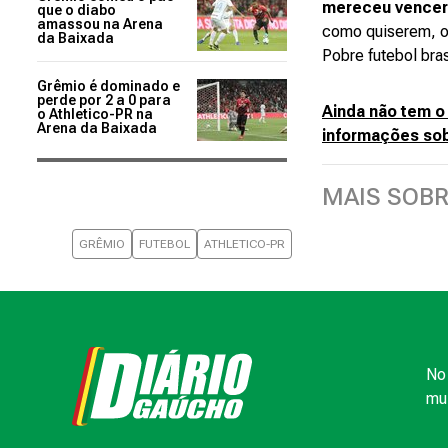
mereceu vencer
que o diabo
amassou na Arena
como quiserem, o 
da Baixada
Pobre futebol bras
Grêmio é dominado e
perde por 2 a 0 para
Ainda não tem o
o Athletico-PR na
Arena da Baixada
informações sob
MAIS SOB
GRÊMIO
FUTEBOL
ATHLETICO-PR
No 
mui