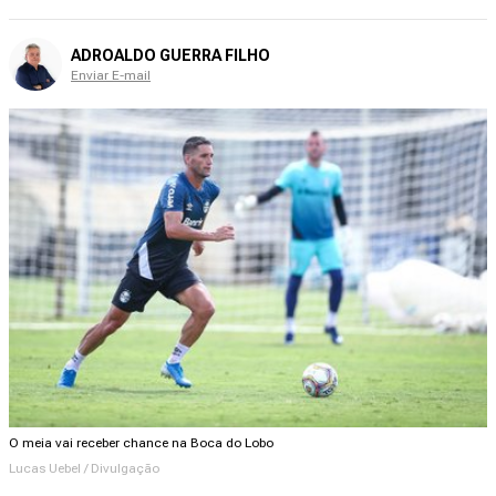
ADROALDO GUERRA FILHO
Enviar E-mail
O meia vai receber chance na Boca do Lobo
Lucas Uebel / Divulgação