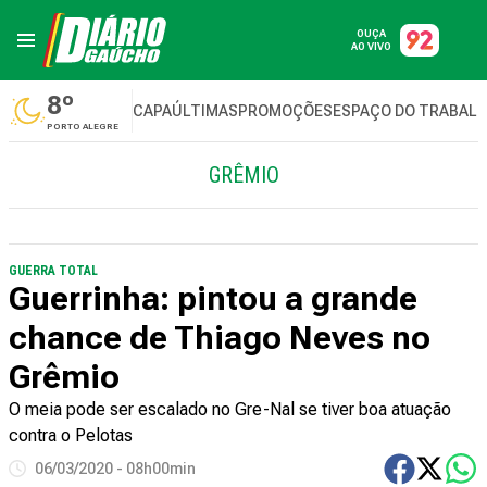
OUÇA
AO VIVO
8º
CAPA
ÚLTIMAS
PROMOÇÕES
ESPAÇO DO TRABAL
PORTO ALEGRE
GRÊMIO
GUERRA TOTAL
Guerrinha: pintou a grande
chance de Thiago Neves no
Grêmio
O meia pode ser escalado no Gre-Nal se tiver boa atuação
contra o Pelotas
06/03/2020 - 08h00min