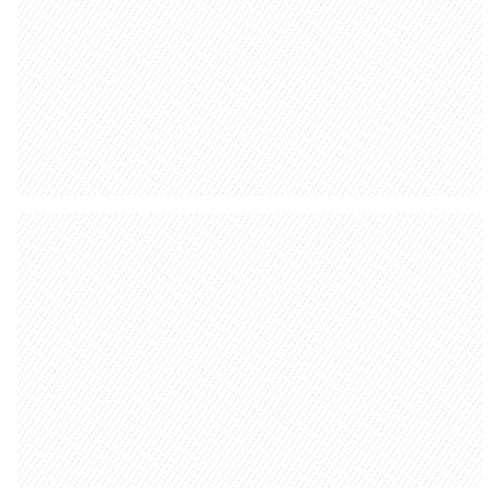
No Diário Gaúcho você encontra notícias do
RS, informações de utilidade pública, muito
entretenimento, além de conteúdos
esportivos e jornalismo policial.
ANUNCIE
TRABALHE CONOSCO
TERMOS DE USO
POLÍTICA DE PRIVACIDADE
AVISO DE COOKIES
© 2000 -
2026
Grupo RBS