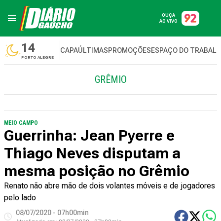
OUÇA
AO VIVO
14
CAPA
ÚLTIMAS
PROMOÇÕES
ESPAÇO DO TRABAL
PORTO ALEGRE
GRÊMIO
MEIO CAMPO
Guerrinha: Jean Pyerre e
Thiago Neves disputam a
mesma posição no Grêmio
Renato não abre mão de dois volantes móveis e de jogadores
pelo lado
08/07/2020 - 07h00min