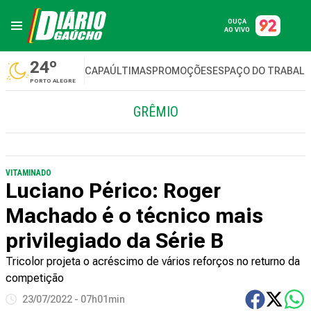
OUÇA
AO VIVO
24º
CAPA
ÚLTIMAS
PROMOÇÕES
ESPAÇO DO TRABAL
PORTO ALEGRE
GRÊMIO
VITAMINADO
Luciano Périco: Roger
Machado é o técnico mais
privilegiado da Série B
Tricolor projeta o acréscimo de vários reforços no returno da
competição
23/07/2022 - 07h01min