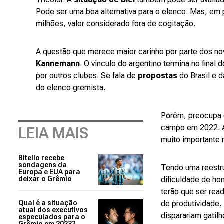
Pode ser uma boa alternativa para o elenco. Mas, em 
milhões, valor considerado fora de cogitação.
A questão que merece maior carinho por parte dos no
Kannemann
. O vínculo do argentino termina no final
por outros clubes. Se fala de
propostas
do Brasil e d
do elenco gremista.
Porém, preocupa 
campo em 2022. Ap
LEIA MAIS
muito importante 
Bitello recebe
sondagens da
Tendo uma reestru
Europa e EUA para
deixar o Grêmio
dificuldade de ho
terão que ser rea
Qual é a situação
de produtividade.
atual dos executivos
disparariam gatil
especulados para o