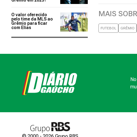
Grêmio em 2023?
MAIS SOB
O valor oferecido
pelo time da MLS ao
Grêmio para ficar
com Elias
FUTEBOL
GRÊMIO
No 
mui
© 2000 -
2026
Grupo RBS