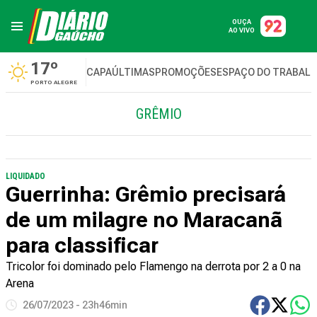
OUÇA
AO VIVO
17º
CAPA
ÚLTIMAS
PROMOÇÕES
ESPAÇO DO TRABAL
PORTO ALEGRE
GRÊMIO
LIQUIDADO
Guerrinha: Grêmio precisará
de um milagre no Maracanã
para classificar
Tricolor foi dominado pelo Flamengo na derrota por 2 a 0 na
Arena
26/07/2023 - 23h46min