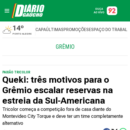
OUÇA
AO VIVO
14º
CAPA
ÚLTIMAS
PROMOÇÕES
ESPAÇO DO TRABAL
PORTO ALEGRE
GRÊMIO
PAIXÃO TRICOLOR
Queki: três motivos para o
Grêmio escalar reservas na
estreia da Sul-Americana
Tricolor começa a competição fora de casa diante do
Montevideo City Torque e deve ter um time completamente
alternativo