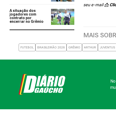
seu e-mail 📩
Cli
A situação dos
jogadores com
contrato por
encerrar no Grêmio
MAIS SOB
FUTEBOL
BRASILEIRÃO 2026
GRÊMIO
ARTHUR
JUVENTUS
No 
mui