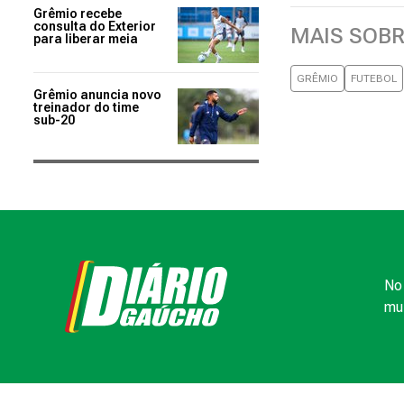
Grêmio recebe
consulta do Exterior
MAIS SOB
para liberar meia
GRÊMIO
FUTEBOL
Grêmio anuncia novo
treinador do time
sub-20
No 
mui