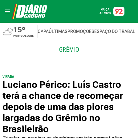
OUÇA
AO VIVO
15º
CAPA
ÚLTIMAS
PROMOÇÕES
ESPAÇO DO TRABAL
PORTO ALEGRE
GRÊMIO
VIRADA
Luciano Périco: Luís Castro
terá a chance de recomeçar
depois de uma das piores
largadas do Grêmio no
Brasileirão