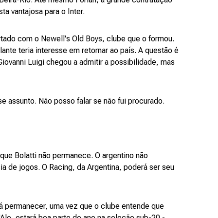
a vantajosa para o Inter.
rtado com o Newell's Old Boys, clube que o formou.
lante teria interesse em retornar ao país. A questão é
r Giovanni Luigi chegou a admitir a possibilidade, mas
 assunto. Não posso falar se não fui procurado.
 que Bolatti não permanece. O argentino não
ia de jogos. O Racing, da Argentina, poderá ser seu
á permanecer, uma vez que o clube entende que
D'Ale, estará boa parte do ano na seleção sub-20 -