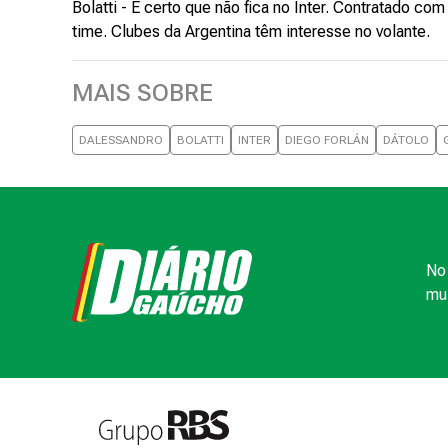
Bolatti - É certo que não fica no Inter. Contratado co
time. Clubes da Argentina têm interesse no volante.
MAIS SOBRE
DALESSANDRO
BOLATTI
INTER
DIEGO FORLÁN
DÁTOLO
No 
mui