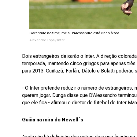
Garantido no time, meia D'Alessandro está rindo à toa
Alexandre Lops / Inter
Dois estrangeiros deixarão o Inter. A direção colorad
temporada, mantendo cinco gringos para apenas três v
para 2013. Guiñazú, Forlán, Dátolo e Bolatti poderão 
- O Inter pretende reduzir o número de estrangeiros,
querem jogar. Dunga disse que D'Alessandro terminou 
que ele fica - afirmou o diretor de futebol do Inter M
Guiña na mira do Newell´s
Ainda não há definição dos outros dois que ficarão no