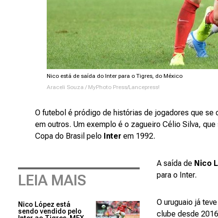
Nico está de saída do Inter para o Tigres, do México
Araceli Souza / MyPhoto Press/Lancepress!
O futebol é pródigo de histórias de jogadores que s
em outros. Um exemplo é o zagueiro Célio Silva, que 
Copa do Brasil pelo
Inter
em 1992.
A saída de
Nico 
para o Inter.
LEIA MAIS
O uruguaio já tev
Nico López está
sendo vendido pelo
clube desde 2016