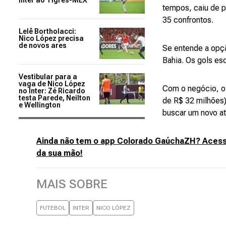
Inter ao Tigres-MEX
tempos, caiu de p
35 confrontos.
Lelê Bortholacci:
Nico López precisa
de novos ares
Se entende a opç
Bahia. Os gols e
Vestibular para a
vaga de Nico López
Com o negócio, o
no Inter: Zé Ricardo
testa Parede, Neilton
de R$ 32 milhões)
e Wellington
buscar um novo a
Ainda não tem o app Colorado GaúchaZH? Acesse
da sua mão!
MAIS SOBRE
FUTEBOL
INTER
NICO LÓPEZ