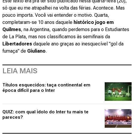
Este texto era pra ter sido publicado nesta quarta-feira (20),
só que eu me atrapalhei na volta das férias. Acontece. Mas
pouco importa. Você vai entender o motivo. Quarta,
completaram-se 10 anos daquele
histórico jogo em
Quilmes
, na Argentina, quando perdemos para o Estudiantes
de La Plata, mas nos classificamos às semifinais da
Libertadores
daquele ano graças ao inesquecível "gol da
fumaça" de
Giuliano
.
LEIA MAIS
Títulos esquecidos: taça continental em
época difícil para o Inter
QUIZ: com qual ídolo do Inter tu mais te
pareces?