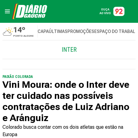
OUÇA
AO VIVO
14º
CAPA
ÚLTIMAS
PROMOÇÕES
ESPAÇO DO TRABAL
PORTO ALEGRE
INTER
PAIXÃO COLORADA
Vini Moura: onde o Inter deve
ter cuidado nas possíveis
contratações de Luiz Adriano
e Aránguiz
Colorado busca contar com os dois atletas que estão na
Europa