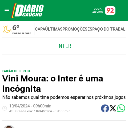
OUÇA
AO VIVO
6º
CAPA
ÚLTIMAS
PROMOÇÕES
ESPAÇO DO TRABAL
PORTO ALEGRE
INTER
PAIXÃO COLORADA
Vini Moura: o Inter é uma
incógnita
Não sabemos qual time podemos esperar nos próximos jogos
10/04/2024 - 09h00min
Atualizada em:
10/04/2024 - 09h00min