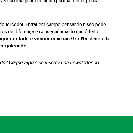
vel não imaginar que nesta partida o Inter possa
 do torcedor. Entrar em campo pensando nisso pode
ols de diferença é consequência do que é feito
superioridade e vencer mais um Gre-Nal
dentro da
cer goleando
.
ado?
Clique aqui
e se inscreva na newsletter do