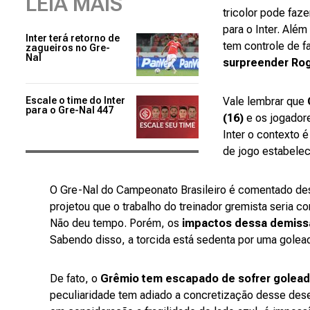
LEIA MAIS
tricolor pode faz
para o Inter. Além
Inter terá retorno de
tem controle de f
zagueiros no Gre-
Nal
surpreender Ro
Escale o time do Inter
Vale lembrar que
para o Gre-Nal 447
(16)
e os jogadore
Inter o contexto 
de jogo estabeleci
O Gre-Nal do Campeonato Brasileiro é comentado desd
projetou que o trabalho do treinador gremista seria c
Não deu tempo. Porém, os
impactos dessa demissã
Sabendo disso, a torcida está sedenta por uma goleada
De fato, o
Grêmio tem escapado de sofrer goleada
peculiaridade tem adiado a concretização desse dese