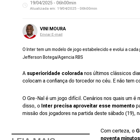
19/04/2025 - 06h00min
Atualizada em:
19/04/2025 - 06h00min
VINI MOURA
Enviar E-mail
O Inter tem um modelo de jogo estabelecido e evolui a cada 
Jefferson Botega/Agencia RBS
A
superioridade colorada
nos últimos clássicos dia
colocam a confiança do torcedor no céu. E não tem c
O Gre-Nal é um jogo difícil. Cenários nos quais um é 
disso, o
Inter precisa aproveitar esse momento
pa
missão dos jogadores na partida deste sábado (19), n
Com certeza, o
G
noventa minutos