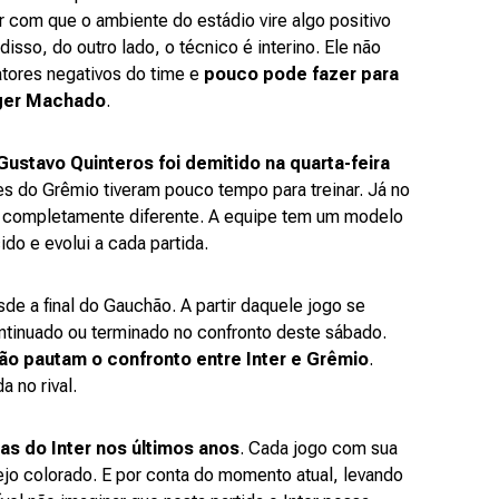
er com que o ambiente do estádio vire algo positivo
 disso, do outro lado, o técnico é interino. Ele não
atores negativos do time e
pouco pode fazer para
ger Machado
.
Gustavo Quinteros foi demitido na quarta-feira
s do Grêmio tiveram pouco tempo para treinar. Já no
é completamente diferente. A equipe tem um modelo
do e evolui a cada partida.
e a final do Gauchão. A partir daquele jogo se
ontinuado ou terminado no confronto deste sábado.
o pautam o confronto entre Inter e Grêmio
.
 no rival.
s do Inter nos últimos anos
. Cada jogo com sua
jo colorado. E por conta do momento atual, levando