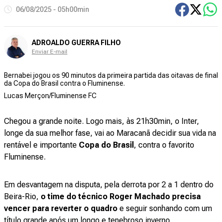
06/08/2025 - 05h00min
ADROALDO GUERRA FILHO
Enviar E-mail
Bernabei jogou os 90 minutos da primeira partida das oitavas de final
da Copa do Brasil contra o Fluminense.
Lucas Merçon/Fluminense FC
Chegou a grande noite. Logo mais, às 21h30min, o Inter,
longe da sua melhor fase, vai ao Maracanã decidir sua vida na
rentável e importante
Copa do Brasil
, contra o favorito
Fluminense.
Em desvantagem na disputa, pela derrota por 2 a 1 dentro do
Beira-Rio,
o time do técnico Roger Machado precisa
vencer para reverter o quadro
e seguir sonhando com um
título grande após um longo e tenebroso inverno.