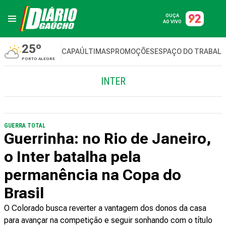
OUÇA
AO VIVO
25º
CAPA
ÚLTIMAS
PROMOÇÕES
ESPAÇO DO TRABAL
PORTO ALEGRE
INTER
GUERRA TOTAL
Guerrinha: no Rio de Janeiro,
o Inter batalha pela
permanência na Copa do
Brasil
O Colorado busca reverter a vantagem dos donos da casa
para avançar na competição e seguir sonhando com o título