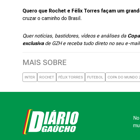
Quero que Rochet e Félix Torres façam um grand
cruzar o caminho do Brasil.
Quer notícias, bastidores, vídeos e análises da
Copa
exclusiva
de GZH e receba tudo direto no seu e-mai
MAIS SOBRE
INTER
ROCHET
FÉLIX TORRES
FUTEBOL
COPA DO MUNDO 
No 
mui