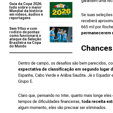
garantem uma rece
Guia da Copa 2026:
tudo sobre o maior
Mundial da história
em vídeos, áudios e
Se suas seleções 
reportagens
receberá aproxima
665 mil por Roche
Sem 9 fixo e com
rodízio de pontas:
permanecerem n
como funcionará o
ataque da Seleção
Brasileira na Copa
Chances 
do Mundo
Dentro de campo, os desafios são bem parecidos, c
expectativa de classificação em segundo lugar 
Espanha, Cabo Verde e Arábia Saudita. Já o Equador 
Grupo E.
Claro que, pensando no Inter, quanto mais longe eles
tempos de dificuldades financeiras,
toda receita ext
algum momento, eles vão precisar ser eliminados.