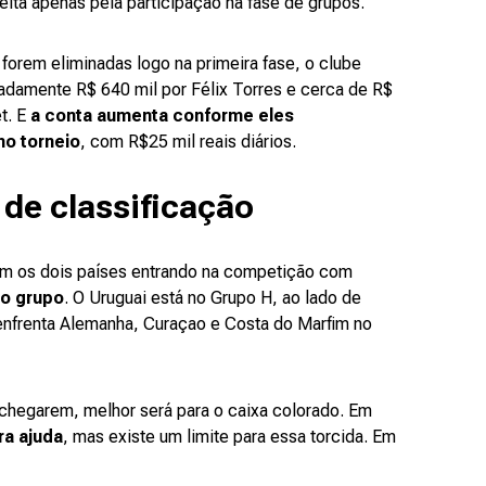
ita apenas pela participação na fase de grupos.
forem eliminadas logo na primeira fase, o clube
damente R$ 640 mil por Félix Torres e cerca de R$
t. E
a conta aumenta conforme eles
o torneio
, com R$25 mil reais diários.
de classificação
om os dois países entrando na competição com
do grupo
. O Uruguai está no Grupo H, ao lado de
enfrenta Alemanha, Curaçao e Costa do Marfim no
 chegarem, melhor será para o caixa colorado. Em
ra ajuda
, mas existe um limite para essa torcida. Em