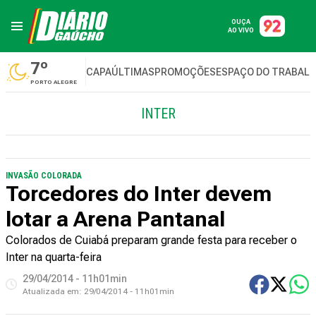
OUÇA
AO VIVO
7º
CAPA
ÚLTIMAS
PROMOÇÕES
ESPAÇO DO TRABAL
PORTO ALEGRE
INTER
INVASÃO COLORADA
Torcedores do Inter devem
lotar a Arena Pantanal
Colorados de Cuiabá preparam grande festa para receber o
Inter na quarta-feira
29/04/2014 - 11h01min
Atualizada em:
29/04/2014 - 11h01min