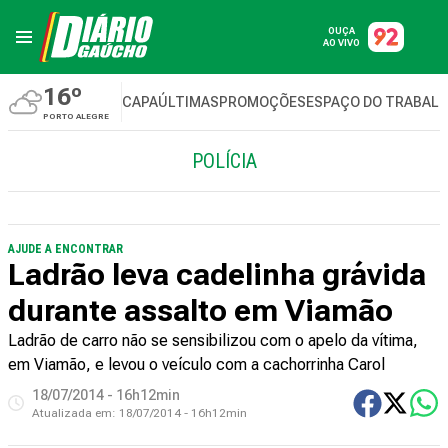
OUÇA
AO VIVO
16º
CAPA
ÚLTIMAS
PROMOÇÕES
ESPAÇO DO TRABAL
PORTO ALEGRE
POLÍCIA
AJUDE A ENCONTRAR
Ladrão leva cadelinha grávida
durante assalto em Viamão
Ladrão de carro não se sensibilizou com o apelo da vítima,
em Viamão, e levou o veículo com a cachorrinha Carol
18/07/2014 - 16h12min
Atualizada em:
18/07/2014 - 16h12min