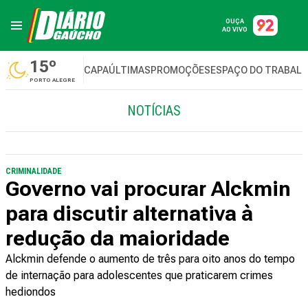
OUÇA
AO VIVO
15º
CAPA
ÚLTIMAS
PROMOÇÕES
ESPAÇO DO TRABAL
PORTO ALEGRE
NOTÍCIAS
CRIMINALIDADE
Governo vai procurar Alckmin
para discutir alternativa à
redução da maioridade
Alckmin defende o aumento de três para oito anos do tempo
de internação para adolescentes que praticarem crimes
hediondos