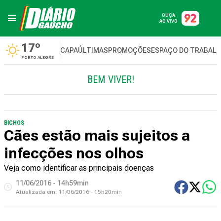
OUÇA
AO VIVO
17º
CAPA
ÚLTIMAS
PROMOÇÕES
ESPAÇO DO TRABAL
PORTO ALEGRE
BEM VIVER!
BICHOS
Cães estão mais sujeitos a
infecções nos olhos
Veja como identificar as principais doenças
11/06/2016 - 14h59min
Atualizada em:
11/06/2016 - 15h20min