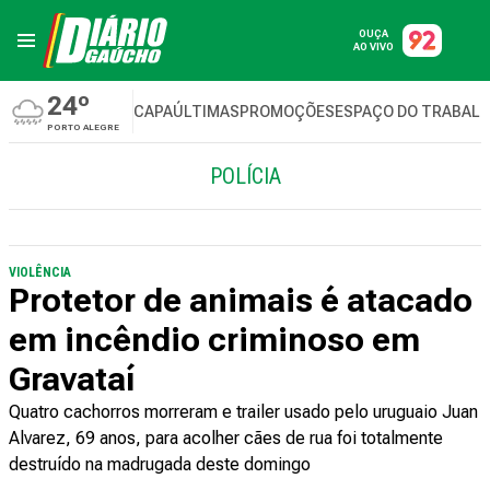
OUÇA
AO VIVO
24º
CAPA
ÚLTIMAS
PROMOÇÕES
ESPAÇO DO TRABAL
PORTO ALEGRE
POLÍCIA
VIOLÊNCIA
Protetor de animais é atacado
em incêndio criminoso em
Gravataí
Quatro cachorros morreram e trailer usado pelo uruguaio Juan
Alvarez, 69 anos, para acolher cães de rua foi totalmente
destruído na madrugada deste domingo